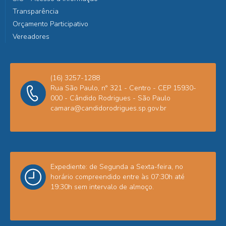
Transparência
Orçamento Participativo
Vereadores
(16) 3257-1288
Rua São Paulo, n° 321 - Centro - CEP 15930-
000 - Cândido Rodrigues - São Paulo
camara@candidorodrigues.sp.gov.br
Expediente: de Segunda a Sexta-feira, no
horário compreendido entre às 07:30h até
19:30h sem intervalo de almoço.